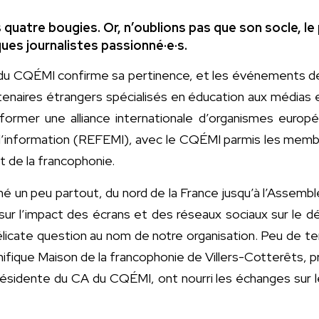
s quatre bougies. Or, n’oublions pas que son socle, 
ques journalistes passionné·e·s.
re du CQÉMI confirme sa pertinence, et les événements d
tenaires étrangers spécialisés en éducation aux médias 
former une alliance internationale d’organismes europ
’information (REFEMI), avec le CQÉMI parmis les membres
 de la francophonie.
né un peu partout, du nord de la France jusqu’à l’Asse
e sur l’impact des écrans et des réseaux sociaux sur le 
licate question au nom de notre organisation. Peu de te
ifique Maison de la francophonie de Villers-Cotterêts, p
sidente du CA du CQÉMI, ont nourri les échanges sur les e