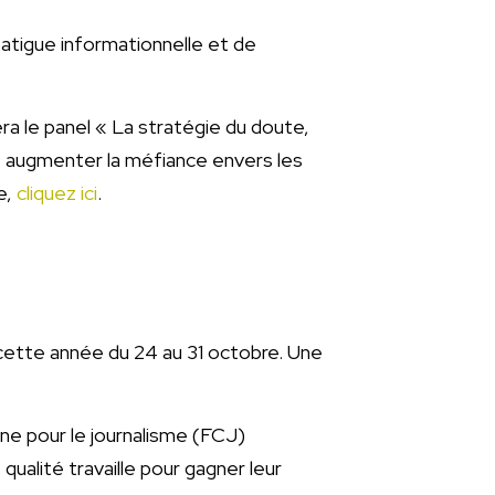
fatigue informationnelle et de
a le panel « La stratégie du doute,
et augmenter la méfiance envers les
e,
cliquez ici
.
u cette année du 24 au 31 octobre. Une
nne pour le journalisme (FCJ)
qualité travaille pour gagner leur