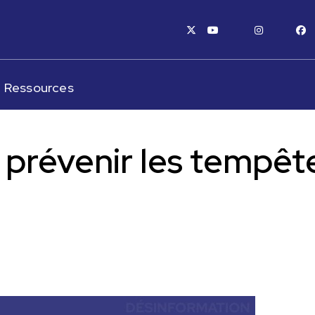
x-twitter
youtube
instagram
fa
Ressources
 prévenir les tempêt