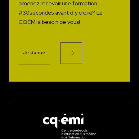
aimeriez recevoir une formation
#30secondes avant d’y croire?
Le
CQÉMI a besoin de vous!
Je donne