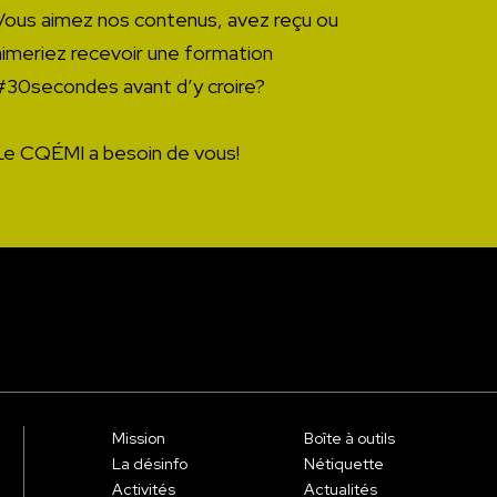
Vous aimez nos contenus, avez reçu ou
aimeriez recevoir une formation
#30secondes avant d’y croire?
Le CQÉMI a besoin de vous!
Mission
Boîte à outils
La désinfo
Nétiquette
Activités
Actualités