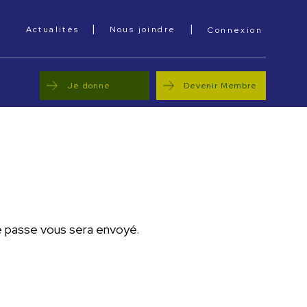
|
|
cebook
Actualités
Nous joindre
Connexion
Je donne
Devenir Membre
de passe vous sera envoyé.