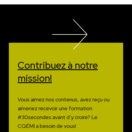
Contribuez à
notre
mission!
Vous aimez nos contenus, avez reçu ou
aimeriez recevoir une formation
#30secondes avant d’y croire?
Le
CQÉMI a besoin de vous!