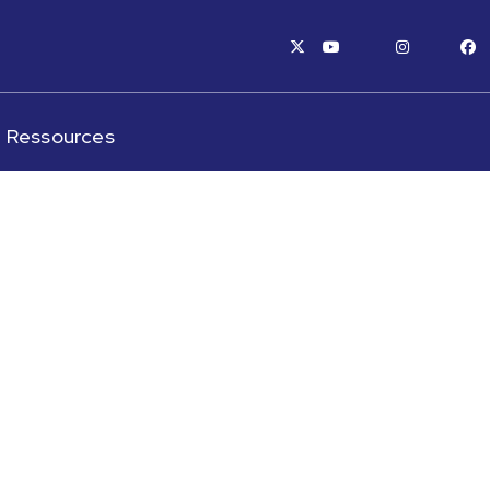
x-twitter
youtube
instagram
fa
Ressources