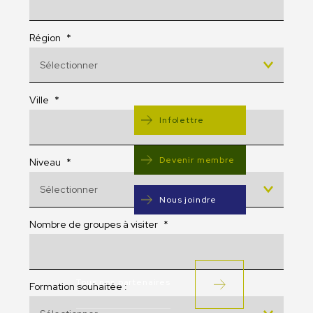
Région
*
Ville
*
Infolettre
Devenir membre
Niveau
*
Nous joindre
Nombre de groupes à visiter
*
Tous nos partenaires
Formation souhaitée :