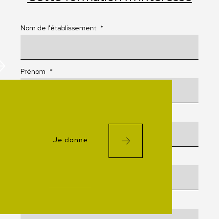
Nom de l'établissement
*
Prénom
*
Nom
*
Je donne
Courriel
*
Téléphone
*