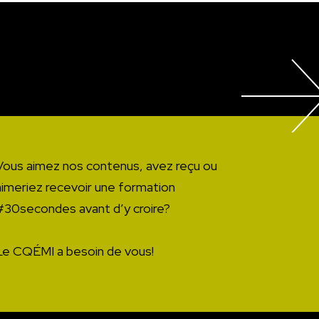
Vous aimez nos contenus, avez reçu ou
aimeriez recevoir une formation
#30secondes avant d’y croire?
Le CQÉMI a besoin de vous!