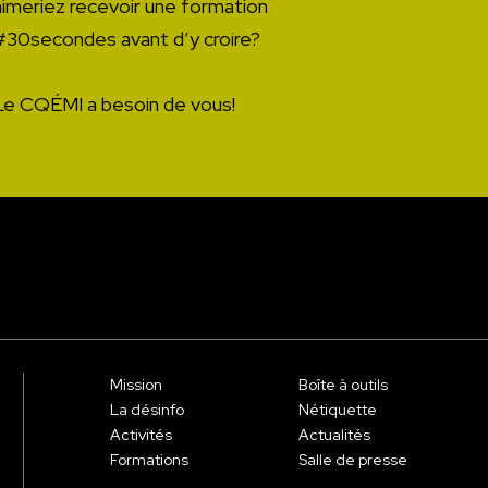
aimeriez recevoir une formation
#30secondes avant d’y croire?
Le CQÉMI a besoin de vous!
Mission
Boîte à outils
La désinfo
Nétiquette
Activités
Actualités
Formations
Salle de presse