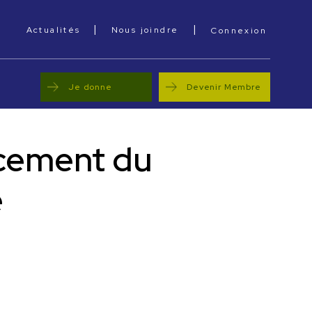
|
|
cebook
Actualités
Nous joindre
Connexion
Je donne
Devenir Membre
ncement du
e