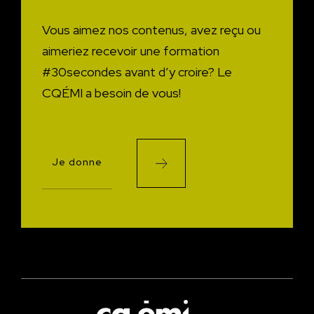
Vous aimez nos contenus, avez reçu ou
aimeriez recevoir une formation
#30secondes avant d’y croire?
Le
CQÉMI a besoin de vous!
Je donne