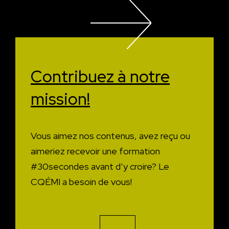
Contribuez à
notre
mission!
Vous aimez nos contenus, avez reçu ou
aimeriez recevoir une formation
#30secondes avant d’y croire?
Le
CQÉMI a besoin de vous!