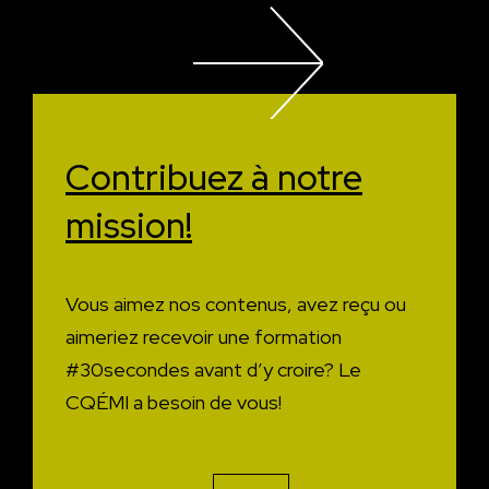
Contribuez à
notre
mission!
Vous aimez nos contenus, avez reçu ou
aimeriez recevoir une formation
#30secondes avant d’y croire?
Le
CQÉMI a besoin de vous!