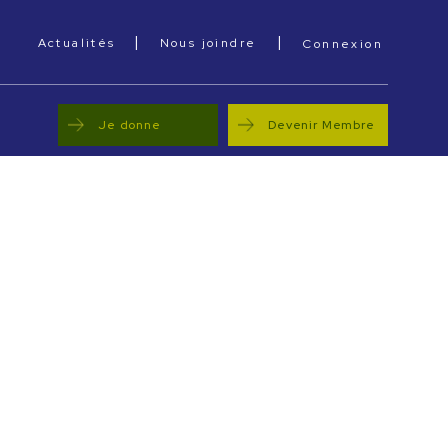
|
|
cebook
Actualités
Nous joindre
Connexion
Je donne
Devenir Membre