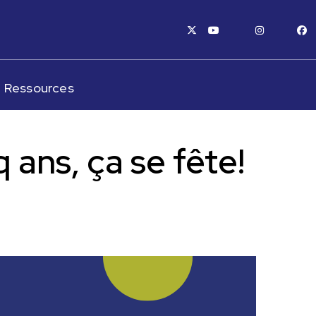
x-twitter
youtube
instagram
fa
Ressources
 ans, ça se fête!