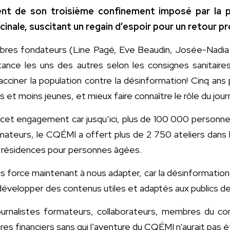
t de son troisième confinement imposé par la p
inale, suscitant un regain d’espoir pour un retour pr
bres fondateurs (Line Pagé, Eve Beaudin, Josée-Nadia D
stance les uns des autres selon les consignes sanitair
ciner la population contre la désinformation! Cinq ans
nes et moins jeunes, et mieux faire connaître le rôle du j
t engagement car jusqu’ici, plus de 100 000 personnes o
rmateurs, le CQÉMI a offert plus de 2 750 ateliers dans 
t résidences pour personnes âgées.
nous force maintenant à nous adapter, car la désinformatio
développer des contenus utiles et adaptés aux publics de
nalistes formateurs, collaborateurs, membres du conse
es financiers sans qui l’aventure du CQÉMI n’aurait pas é