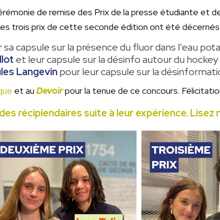
 cérémonie de remise des Prix de la presse étudiante et d
es trois prix de cette seconde édition ont été décernés 
 sa capsule sur la présence du fluor dans l'eau pot
llot
et leur capsule sur la désinfo autour du hockey
les Langevin
pour leur capsule sur la désinformati
que
et au
Devoir
pour la tenue de ce concours. Félicitati
es récipiendaires suite à leur expérience. Lisez n